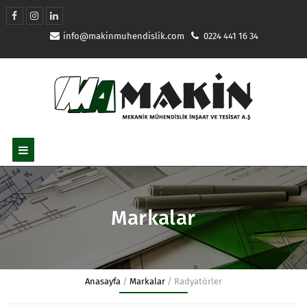
info@makinmuhendislik.com
0224 441 16 34
Markalar
Anasayfa
/
Markalar
/
Radyatörler