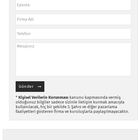
Gönder
*
Kişisel Verilerin Korunması
kanunu kapmasında vermiş
olduğunuz bilgiler sadece sizinle iletişim kurmak amacıyla
kullanılacak, hiç bir şekilde 3. Şahıs ve diğer pazarlama
faaliyetleri gösteren firma ve kuruluşlarla paylaşılmayacaktır.