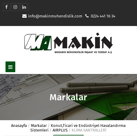
info@makinmuhendislik.com
0224 441 16 34
Markalar
Anasayfa
/
Markalar
/
Konut,Ticari ve Endüstriyel Havalandırma
Sistemleri
/
AIRPLUS
/
KLİMA SANTRALLERİ