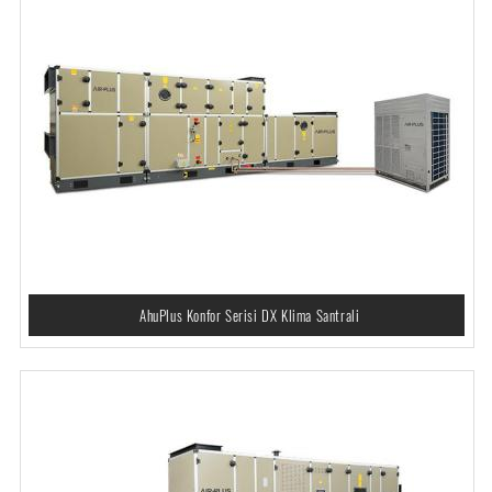
AhuPlus Konfor Serisi DX Klima Santrali